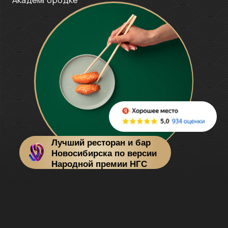
Лучший ресторан и бар
Новосибирска по версии
Народной премии НГС
Меню доставки
Откройте для себя высокую паназиатскую
кухню с доставкой домой
Меню
ресторанов
Электронное меню наших ресторанов
*откроется в новом окне