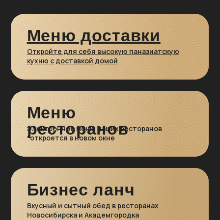
Бизнес ланч
Вкусный и сытный обед в ресторанах
Новосибирска и Академгородка
Контакты и
бронирование
Адреса, номера телефонов и
бронирование столов в ресторанах Sabai
Bar