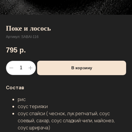
Поке и лосось
Артикул:
SABAI-116
795
р.
В корзину
Состав
рис
соус терияки
соус спайси ( чеснок, лук репчатый, соус
соевый, сахар, соус сладкий чили, майонез,
соус шрирача)