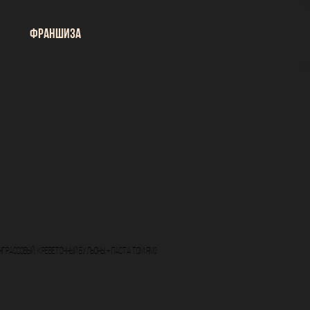
франшиза
нграссовый, креветочный бульоны + паста том ям)