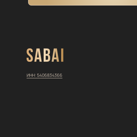
ИНН:
5406834366