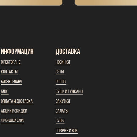
ИНФОРМАЦИЯ
ДОСТАВКА
О ресторане
Новинки
Контакты
Сеты
Бизнес-ланч
Роллы
Блог
Суши и гунканы
Оплата и доставка
Закуски
Акции и
скидки
Салаты
Франшиза SABAI
Супы
Горячее и вок