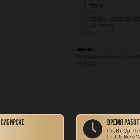
перец чили
лайм
сливки 20% + кокосовое молоко (пе
украшение кинза
рис
Аллергены
Рыба, креветка, острое, грибы, томаты, цит
Weight: 550 g
ОСИБИРСКЕ
ВРЕМЯ РАБОТ
Пн, Вт, Ср, Чт
Пт, Сб, Вс: с 