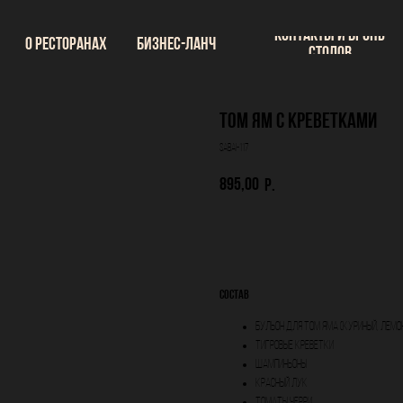
Контакты и бронь
О ресторанах
Бизнес-ланч
столов
Том Ям с креветками
SABAI-117
895,00
р.
В корзину
Состав
бульон для том яма (куриный, лемо
тигровые креветки
шампиньоны
красный лук
томаты черри