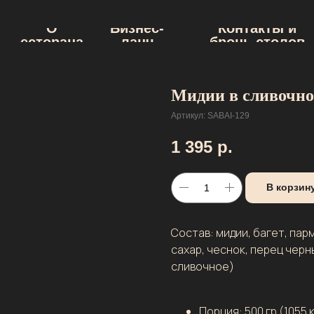
О
Бизнес-
Контакты и
ресторанах
ланч
бронь столов
Мидии в сливочно
Артикул:
SABAI-129
1 395
р.
В корзин
Состав: мидии, багет, пар
сахар, чеснок, перец черны
сливочное)
Порция: 500 гр (1055 к