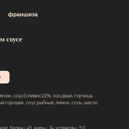
франшиза
м соусе
у
мезан, соус(сливки 22%, хон даши, горчица,
й горошек, соус рыбный, лимон, соль, масло
кал, белки - 45, жиры - 74, углеводы - 51)