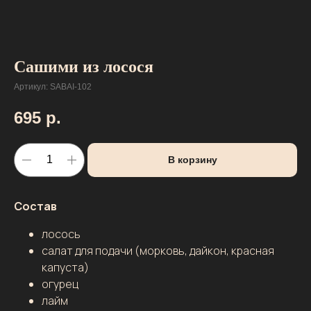
Сашими из лосося
Артикул:
SABAI-102
695
р.
В корзину
Состав
лосось
салат для подачи (морковь, дайкон, красная
капуста)
ВРЕМЯ РАБОТЫ ДОСТАВКИ В
НОВОСИБИРСКЕ
Пн, Вт, Ср, Чт, Вс: с 12:00 до 22:00
огурец
Пт и Сб: с 12:00 до 23:00
лайм