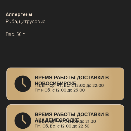
ВРЕМЯ РАБОТЫ ДОСТАВКИ В
АКАДЕМГОРОДКЕ
Пн, Вт, Ср, Чт: с 12:00 до 21:30
Аллергены
Пт, Сб, Вс: с 12:00 до 22:30
Рыба, цитрусовые.
Вес: 50 г
Сеть ресторанов азиатской и европейской кухни
в Новосибирске и Академгородке
Меню доставки
Бизнес-ланч
Контакты и бронь
столов