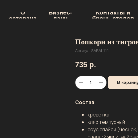
О
Бизнес-
Контакты и
ресторанах
ланч
бронь столов
Попкорн из тигро
Артикул:
SABAI-111
735
р.
В корзин
Состав
креветка
кляр темпурный
соус спайси (чеснок,
сладкий чили, майоне