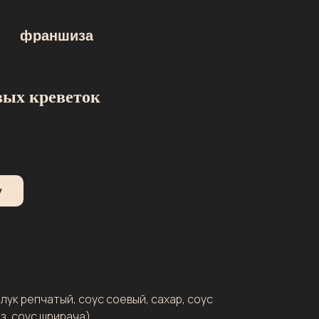
франшиза
вых креветок
у
 лук репчатый, соус соевый, сахар, соус
з, соус шрирача)