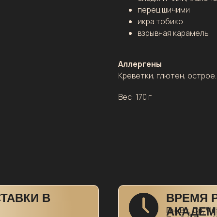
перец шичими
икра тобико
взрывная карамель
Аллергены
Креветки, глютен, острое.
Вес: 170 г
ТАВКИ В
ВРЕМЯ 
0
АКАДЕМ
Пн, Вт, Ср, Чт